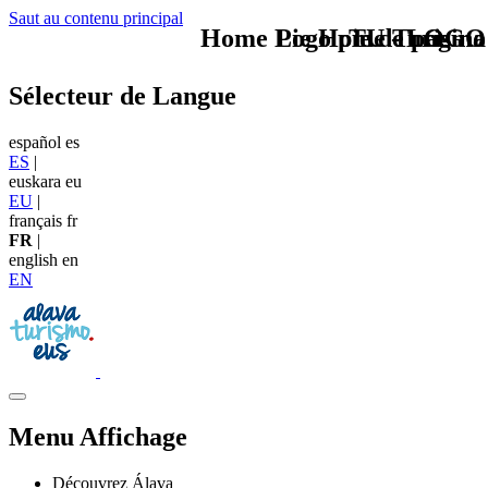
Saut au contenu principal
Home Logo pie de página
Pie Home Turismo
TU - LOGO
Sélecteur de Langue
español
es
ES
|
euskara
eu
EU
|
français
fr
FR
|
english
en
EN
Menu Affichage
Découvrez Álava