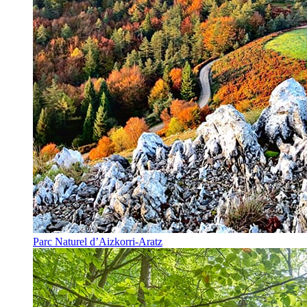
Parc Naturel d’Aizkorri-Aratz