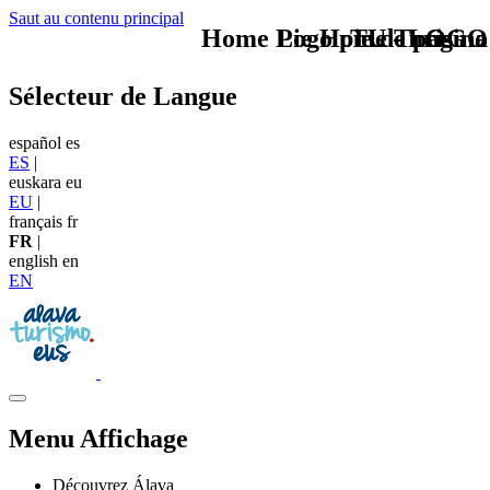
Saut au contenu principal
Home Logo pie de página
Pie Home Turismo
TU - LOGO
Sélecteur de Langue
español
es
ES
|
euskara
eu
EU
|
français
fr
FR
|
english
en
EN
Menu Affichage
Découvrez Álava