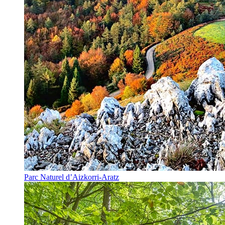
Parc Naturel d’Aizkorri-Aratz