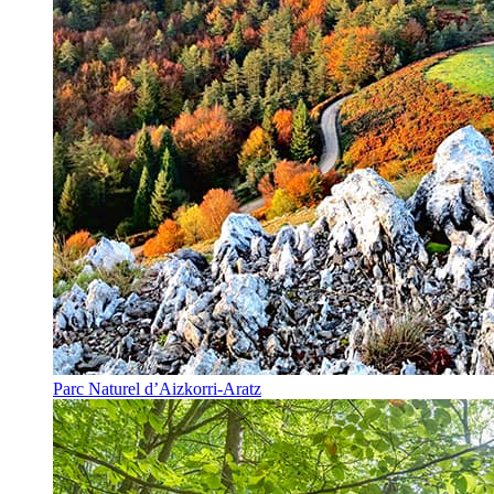
Parc Naturel d’Aizkorri-Aratz