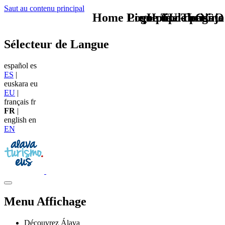
Saut au contenu principal
Home Logo pie de página
Pie Home Turismo
que tipo de viaje
TU - LOGO
Sélecteur de Langue
español
es
ES
|
euskara
eu
EU
|
français
fr
FR
|
english
en
EN
Menu Affichage
Découvrez Álava