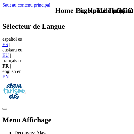
Saut au contenu principal
Home Logo pie de página
Pie Home Turismo
TU - LOGO
Sélecteur de Langue
español
es
ES
|
euskara
eu
EU
|
français
fr
FR
|
english
en
EN
Menu Affichage
Découvrez Álava