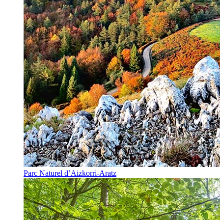
Parc Naturel d’Aizkorri-Aratz