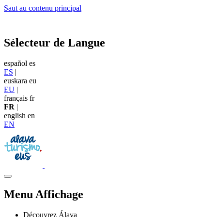
Saut au contenu principal
Sélecteur de Langue
español
es
ES
|
euskara
eu
EU
|
français
fr
FR
|
english
en
EN
Menu Affichage
Découvrez Álava