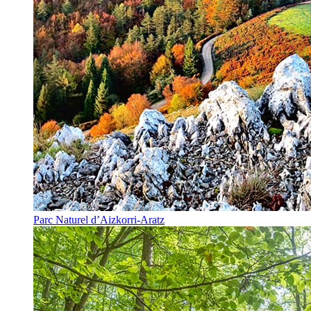
Parc Naturel d’Aizkorri-Aratz