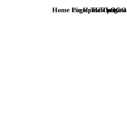
Home Logo pie de página
Pie Home Turismo
TU - LOGO