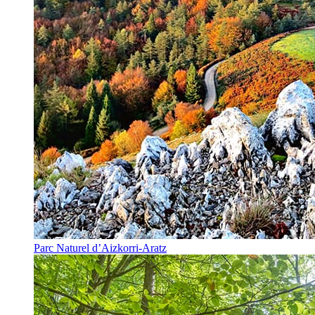
Parc Naturel d’Aizkorri-Aratz