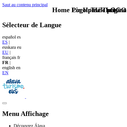
Saut au contenu principal
Home Logo pie de página
Pie Home Turismo
TU - LOGO
Sélecteur de Langue
español
es
ES
|
euskara
eu
EU
|
français
fr
FR
|
english
en
EN
Menu Affichage
Découvrez Álava