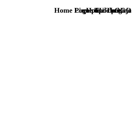
Home Logo pie de página
Pie Home Turismo
que tipo de viaje
TU - LOGO