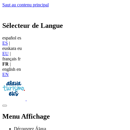
Saut au contenu principal
Sélecteur de Langue
español
es
ES
|
euskara
eu
EU
|
français
fr
FR
|
english
en
EN
Menu Affichage
Découvrez Álava