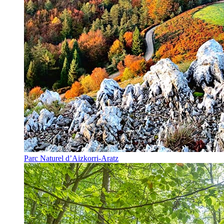
Parc Naturel d’Aizkorri-Aratz