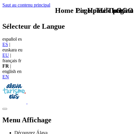
Saut au contenu principal
Home Logo pie de página
Pie Home Turismo
TU - LOGO
Sélecteur de Langue
español
es
ES
|
euskara
eu
EU
|
français
fr
FR
|
english
en
EN
Menu Affichage
Découvrez Álava