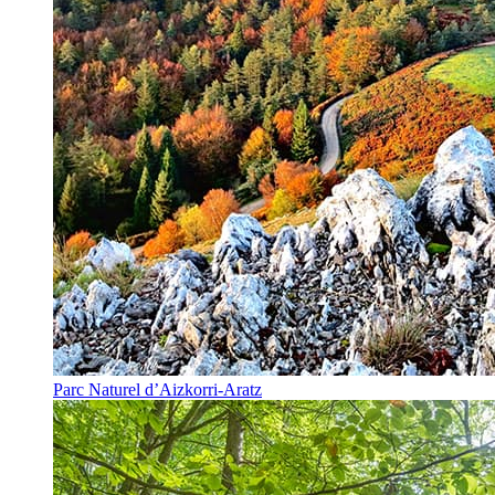
Parc Naturel d’Aizkorri-Aratz