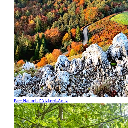
Parc Naturel d’Aizkorri-Aratz