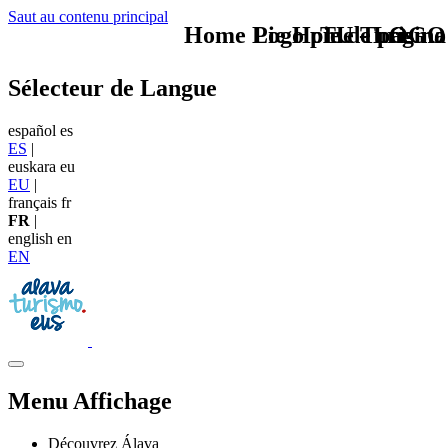
Saut au contenu principal
Home Logo pie de página
Pie Home Turismo
TU - LOGO
Sélecteur de Langue
español
es
ES
|
euskara
eu
EU
|
français
fr
FR
|
english
en
EN
Menu Affichage
Découvrez Álava