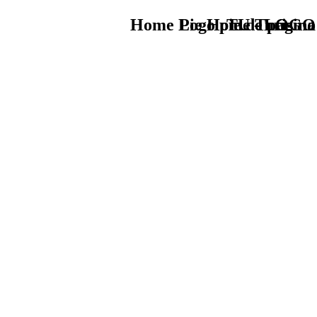
Home Logo pie de página
Pie Home Turismo
TU - LOGO