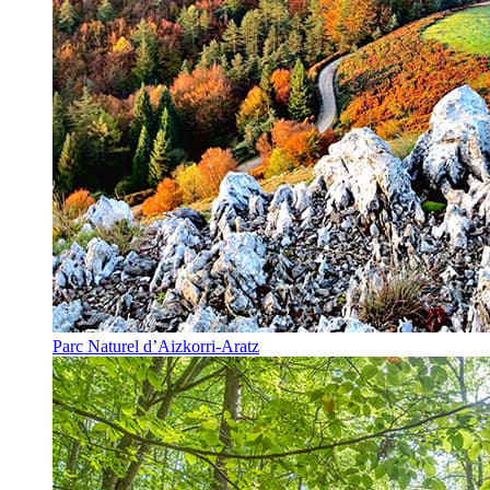
Parc Naturel d’Aizkorri-Aratz