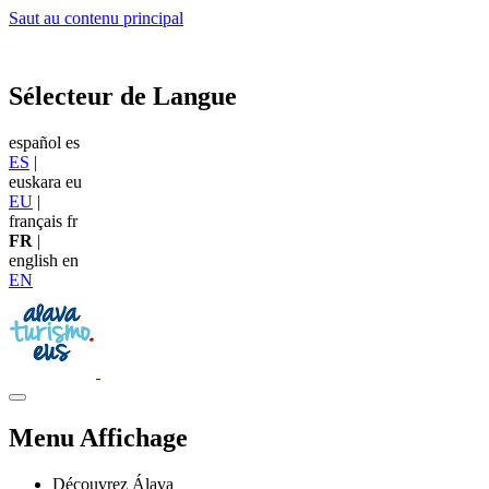
Saut au contenu principal
Sélecteur de Langue
español
es
ES
|
euskara
eu
EU
|
français
fr
FR
|
english
en
EN
Menu Affichage
Découvrez Álava