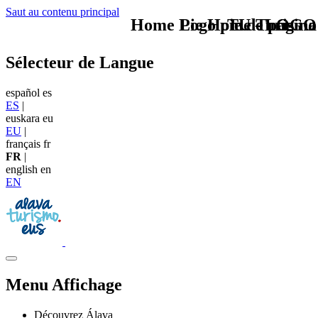
Saut au contenu principal
Home Logo pie de página
Pie Home Turismo
TU - LOGO
Sélecteur de Langue
español
es
ES
|
euskara
eu
EU
|
français
fr
FR
|
english
en
EN
Menu Affichage
Découvrez Álava