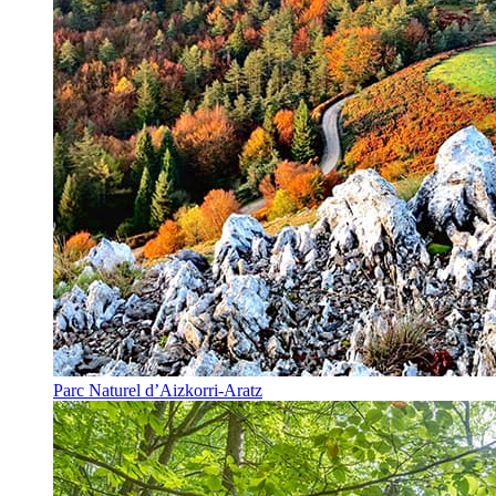
Parc Naturel d’Aizkorri-Aratz