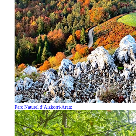
Parc Naturel d’Aizkorri-Aratz