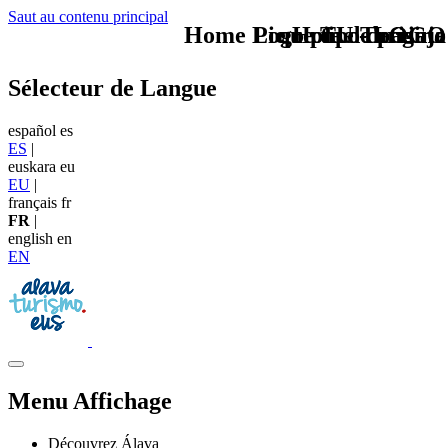
Saut au contenu principal
Home Logo pie de página
Pie Home Turismo
que tipo de viaje
TU - LOGO
Sélecteur de Langue
español
es
ES
|
euskara
eu
EU
|
français
fr
FR
|
english
en
EN
Menu Affichage
Découvrez Álava