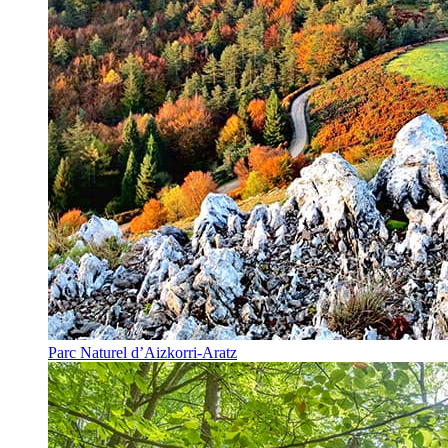
Parc Naturel d’Aizkorri-Aratz