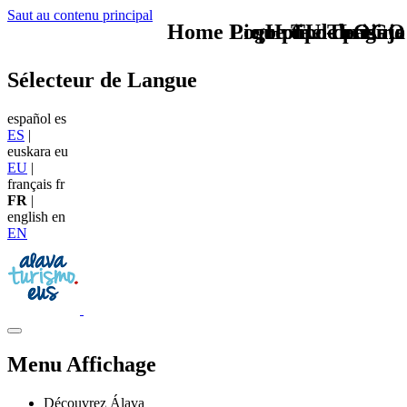
Saut au contenu principal
Home Logo pie de página
Pie Home Turismo
que tipo de viaje
TU - LOGO
Sélecteur de Langue
español
es
ES
|
euskara
eu
EU
|
français
fr
FR
|
english
en
EN
Menu Affichage
Découvrez Álava