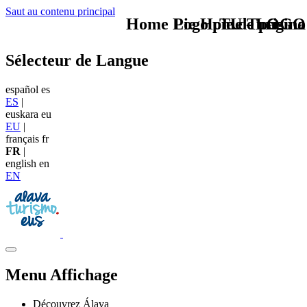
Saut au contenu principal
Home Logo pie de página
Pie Home Turismo
TU - LOGO
Sélecteur de Langue
español
es
ES
|
euskara
eu
EU
|
français
fr
FR
|
english
en
EN
Menu Affichage
Découvrez Álava