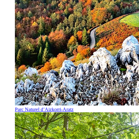
Parc Naturel d’Aizkorri-Aratz