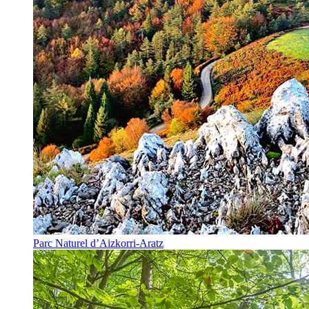
Parc Naturel d’Aizkorri-Aratz