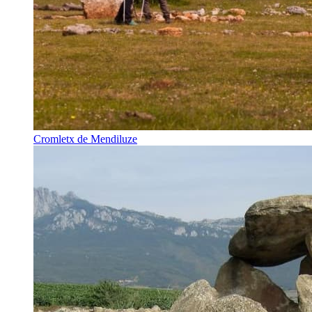
Cromletx de Mendiluze