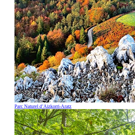
Parc Naturel d’Aizkorri-Aratz