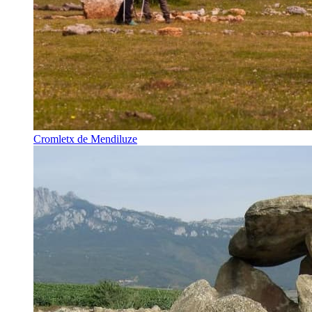
Cromletx de Mendiluze