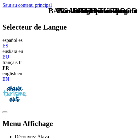
Saut au contenu principal
BAN cabecera naturaleza fr
Home Logo pie de página
cuadros turismo activo fr
CAB TIT Naturaleza fr
Pie Home Turismo
TU - LOGO
Sélecteur de Langue
español
es
ES
|
euskara
eu
EU
|
français
fr
FR
|
english
en
EN
Menu Affichage
Découvrez Álava