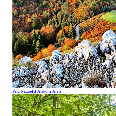
Parc Naturel d’Aizkorri-Aratz