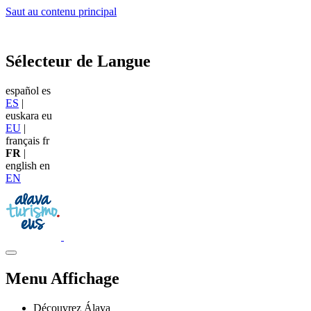
Saut au contenu principal
Sélecteur de Langue
español
es
ES
|
euskara
eu
EU
|
français
fr
FR
|
english
en
EN
Menu Affichage
Découvrez Álava