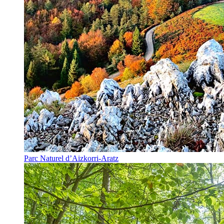
Parc Naturel d’Aizkorri-Aratz