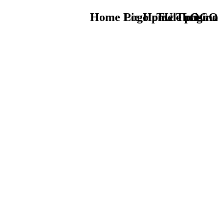
Home Logo pie de página
Pie Home Turismo
TU - LOGO