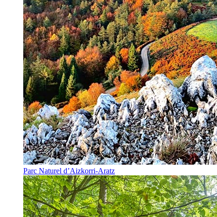
Parc Naturel d’Aizkorri-Aratz