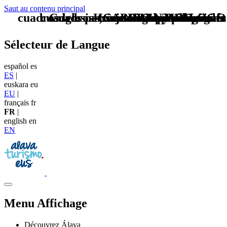
Saut au contenu principal
cuadros iglesias, santuarios y palacios fr
cuadros patrimonio arqueológico fr
Cuadros-conjuntos monumentales
Home Logo pie de página
CAB TIT patrimonio fr
Pie Home Turismo
cuadros museos fr
BAN PAtrimonio
TU - LOGO
Sélecteur de Langue
español
es
ES
|
euskara
eu
EU
|
français
fr
FR
|
english
en
EN
Menu Affichage
Découvrez Álava