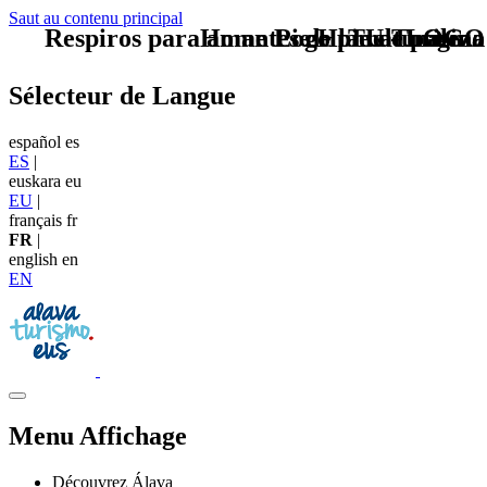
Saut au contenu principal
Respiros para amantes de la naturaleza
Home Logo pie de página
Pie Home Turismo
TU - LOGO
Sélecteur de Langue
español
es
ES
|
euskara
eu
EU
|
français
fr
FR
|
english
en
EN
Menu Affichage
Découvrez Álava