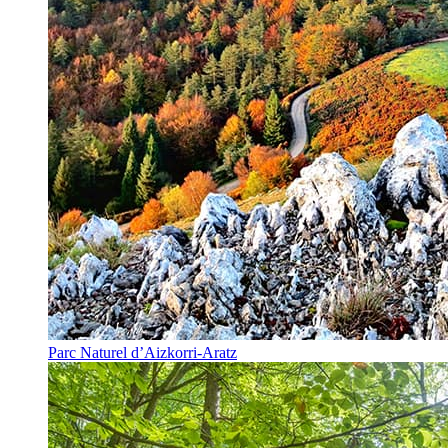
Parc Naturel d’Aizkorri-Aratz