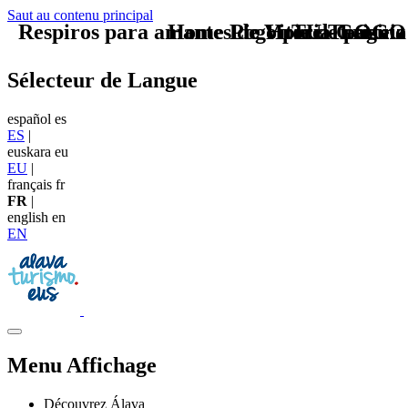
Saut au contenu principal
Respiros para amantes de Vitoria Gasteiz
Home Logo pie de página
Pie Home Turismo
TU - LOGO
Sélecteur de Langue
español
es
ES
|
euskara
eu
EU
|
français
fr
FR
|
english
en
EN
Menu Affichage
Découvrez Álava