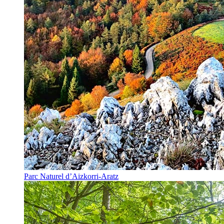
Parc Naturel d’Aizkorri-Aratz