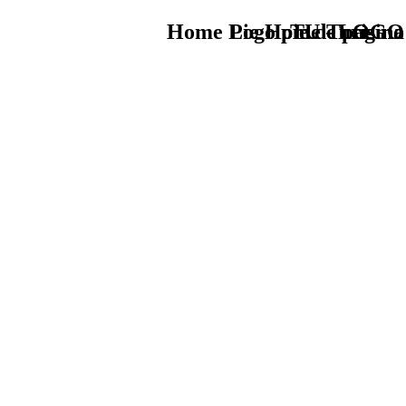
Home Logo pie de página
Pie Home Turismo
TU - LOGO