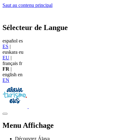
Saut au contenu principal
Sélecteur de Langue
español
es
ES
|
euskara
eu
EU
|
français
fr
FR
|
english
en
EN
Menu Affichage
Découvrez Álava