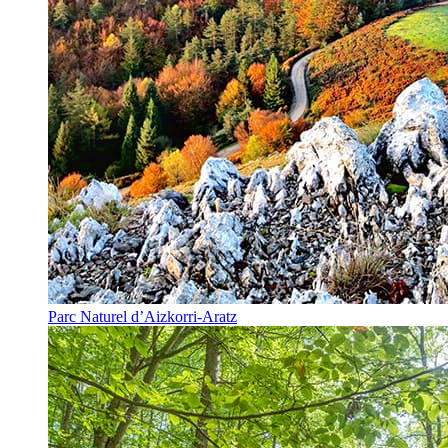
Parc Naturel d’Aizkorri-Aratz