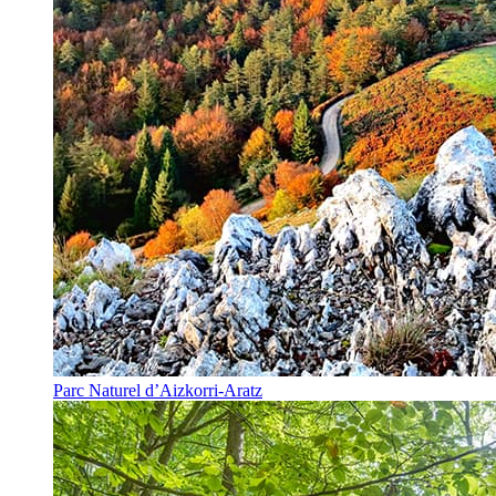
Parc Naturel d’Aizkorri-Aratz