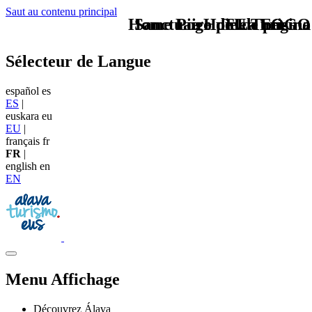
Saut au contenu principal
Home Logo pie de página
Sanctuaire de La Encina
Pie Home Turismo
TU - LOGO
Sélecteur de Langue
español
es
ES
|
euskara
eu
EU
|
français
fr
FR
|
english
en
EN
Menu Affichage
Découvrez Álava