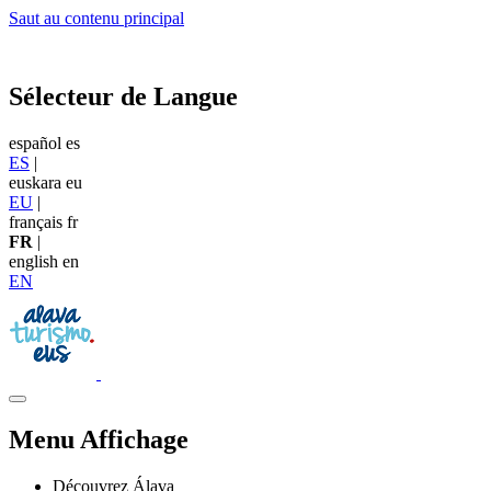
Saut au contenu principal
Sélecteur de Langue
español
es
ES
|
euskara
eu
EU
|
français
fr
FR
|
english
en
EN
Menu Affichage
Découvrez Álava