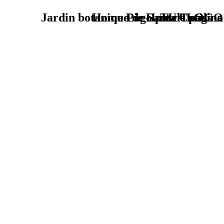
Jardin botanique de Santa Catalina
Home Logo pie de página
Pie Home Turismo
TU - LOGO