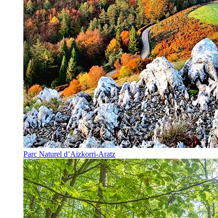
Parc Naturel d’Aizkorri-Aratz