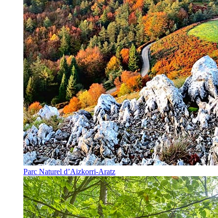
Parc Naturel d’Aizkorri-Aratz