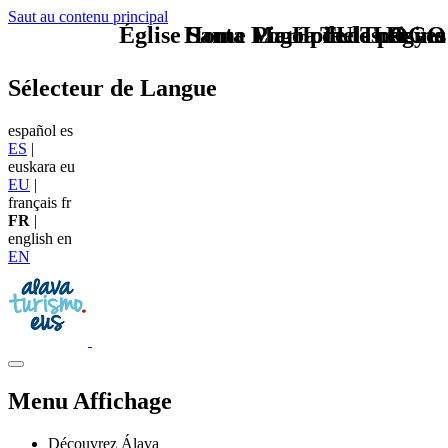
Saut au contenu principal
Église Santa María de los Reyes
Home Logo pie de página
Pie Home Turismo
TU - LOGO
Sélecteur de Langue
español
es
ES
|
euskara
eu
EU
|
français
fr
FR
|
english
en
EN
Menu Affichage
Découvrez Álava