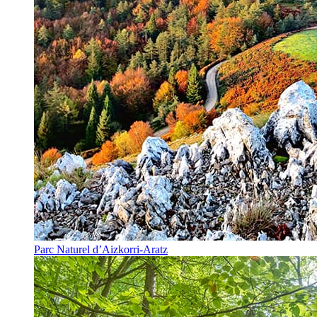
Parc Naturel d’Aizkorri-Aratz