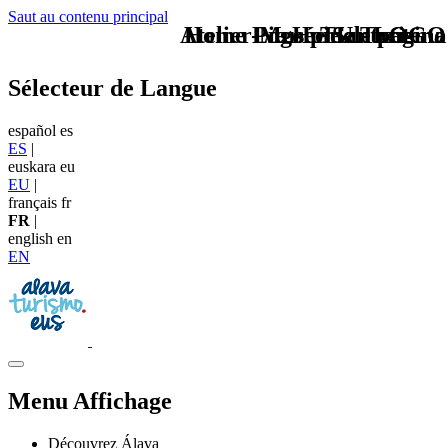
Saut au contenu principal
Atelier-Musée Santxotena
Home Logo pie de página
Pie Home Turismo
TU - LOGO
Sélecteur de Langue
español
es
ES
|
euskara
eu
EU
|
français
fr
FR
|
english
en
EN
Menu Affichage
Découvrez Álava