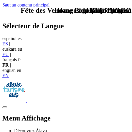
Saut au contenu principal
Fête des Vendanges de Rioja Alavesa
Home Logo pie de página
Pie Home Turismo
TU - LOGO
Sélecteur de Langue
español
es
ES
|
euskara
eu
EU
|
français
fr
FR
|
english
en
EN
Menu Affichage
Découvrez Álava