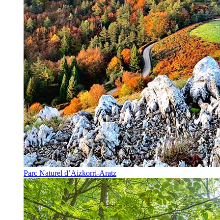
Parc Naturel d’Aizkorri-Aratz