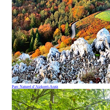
Parc Naturel d’Aizkorri-Aratz