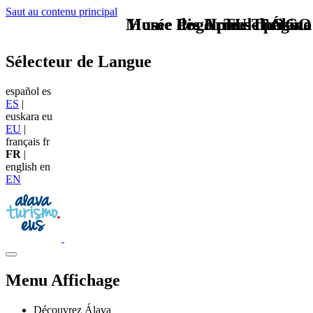
Saut au contenu principal
Musée des Armes d’Álava
Home Logo pie de página
Pie Home Turismo
TU - LOGO
Sélecteur de Langue
español
es
ES
|
euskara
eu
EU
|
français
fr
FR
|
english
en
EN
Menu Affichage
Découvrez Álava