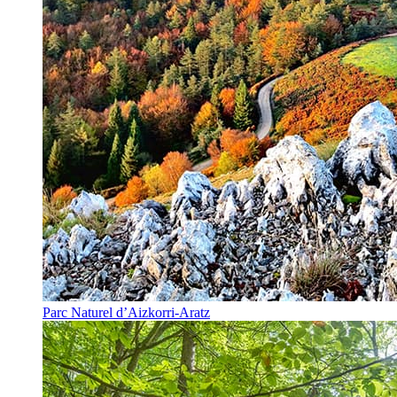
Parc Naturel d’Aizkorri-Aratz