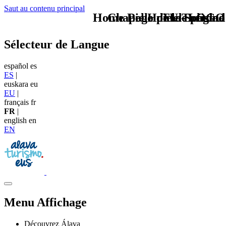
Saut au contenu principal
Home Logo pie de página
Chapelle de la Soledad
Pie Home Turismo
TU - LOGO
Sélecteur de Langue
español
es
ES
|
euskara
eu
EU
|
français
fr
FR
|
english
en
EN
Menu Affichage
Découvrez Álava