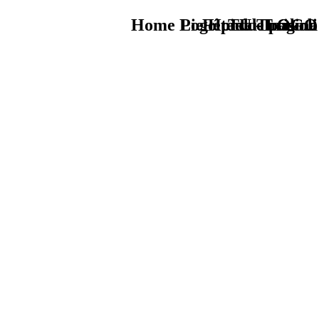
Home Logo pie de página
Pie Home Turismo
Fête du Txakoli
TU - LOGO