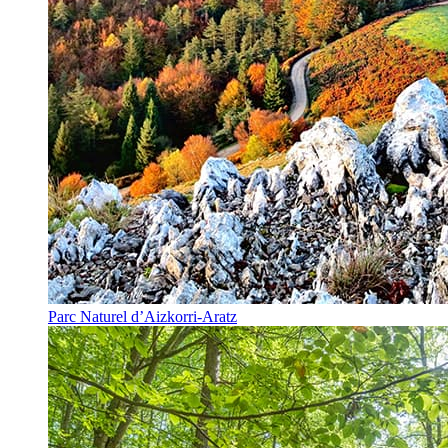
Parc Naturel d’Aizkorri-Aratz