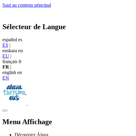
Saut au contenu principal
Sélecteur de Langue
español
es
ES
|
euskara
eu
EU
|
français
fr
FR
|
english
en
EN
Menu Affichage
Découvrez Álava