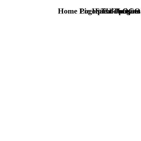
Home Logo pie de página
Pie Home Turismo
Saint-Jacques
TU - LOGO