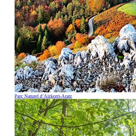
Parc Naturel d’Aizkorri-Aratz