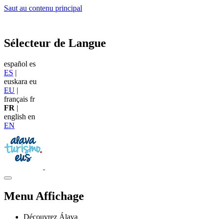
Saut au contenu principal
Sélecteur de Langue
español
es
ES
|
euskara
eu
EU
|
français
fr
FR
|
english
en
EN
Menu Affichage
Découvrez Álava