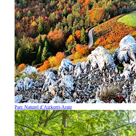
Parc Naturel d’Aizkorri-Aratz