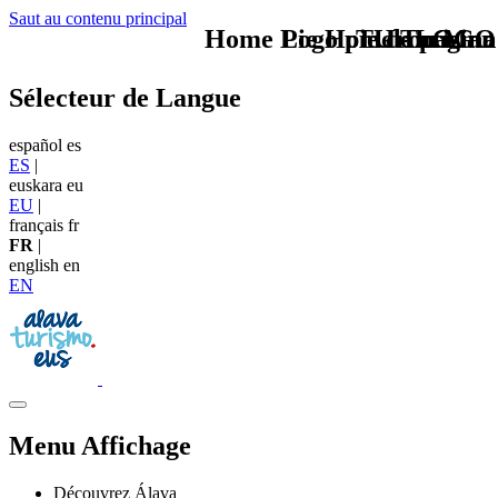
Saut au contenu principal
Home Logo pie de página
Pie Home Turismo
TU - LOGO
Iron Man
Sélecteur de Langue
español
es
ES
|
euskara
eu
EU
|
français
fr
FR
|
english
en
EN
Menu Affichage
Découvrez Álava