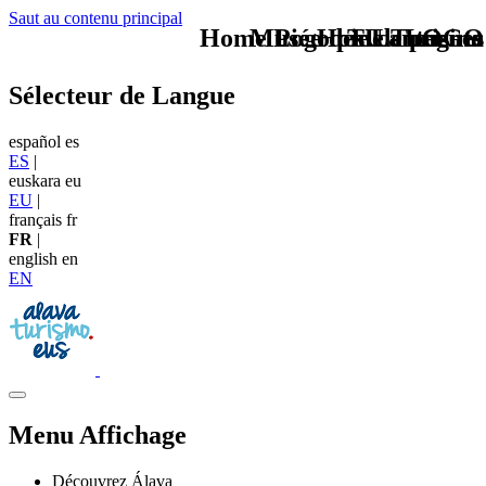
Saut au contenu principal
Home Logo pie de página
Musée des Lanternes
Pie Home Turismo
TU - LOGO
Sélecteur de Langue
español
es
ES
|
euskara
eu
EU
|
français
fr
FR
|
english
en
EN
Menu Affichage
Découvrez Álava