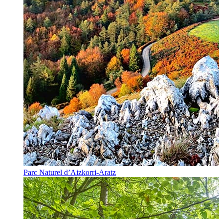
Parc Naturel d’Aizkorri-Aratz