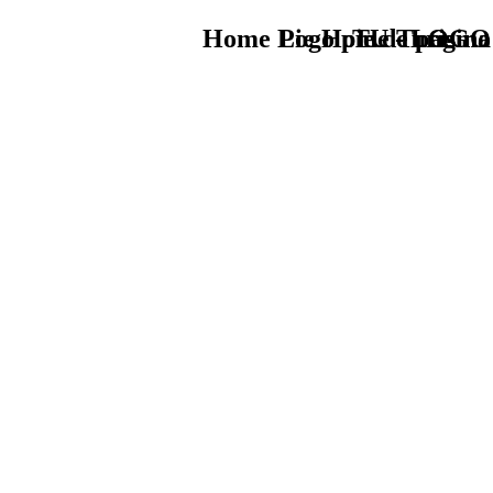
Home Logo pie de página
Pie Home Turismo
TU - LOGO