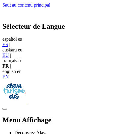
Saut au contenu principal
Sélecteur de Langue
español
es
ES
|
euskara
eu
EU
|
français
fr
FR
|
english
en
EN
Menu Affichage
Découvrez Álava