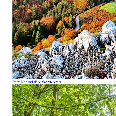
Parc Naturel d’Aizkorri-Aratz