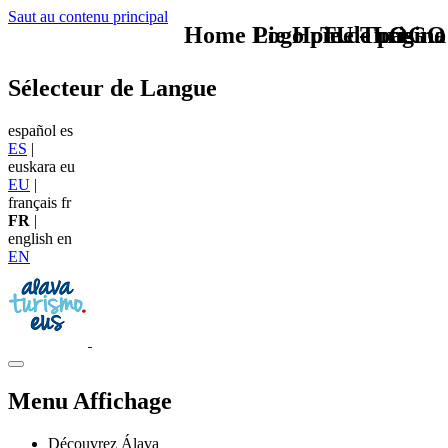
Saut au contenu principal
Home Logo pie de página
Pie Home Turismo
TU - LOGO
Sélecteur de Langue
español
es
ES
|
euskara
eu
EU
|
français
fr
FR
|
english
en
EN
Menu Affichage
Découvrez Álava