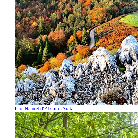
Parc Naturel d’Aizkorri-Aratz