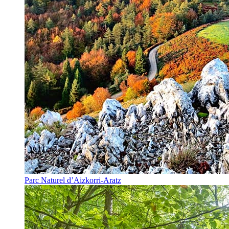
Parc Naturel d’Aizkorri-Aratz