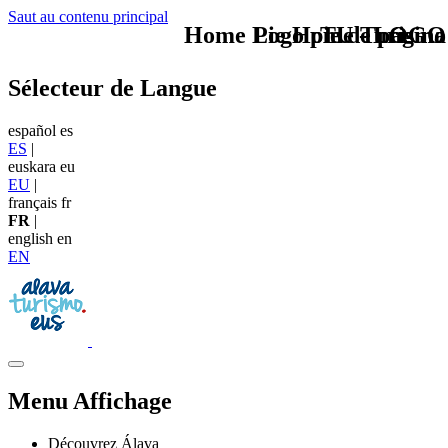
Saut au contenu principal
Home Logo pie de página
Pie Home Turismo
TU - LOGO
Sélecteur de Langue
español
es
ES
|
euskara
eu
EU
|
français
fr
FR
|
english
en
EN
Menu Affichage
Découvrez Álava