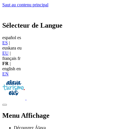
Saut au contenu principal
Sélecteur de Langue
español
es
ES
|
euskara
eu
EU
|
français
fr
FR
|
english
en
EN
Menu Affichage
Découvrez Álava