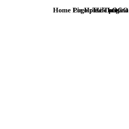
Home Logo pie de página
Pie Home Turismo
TU - LOGO