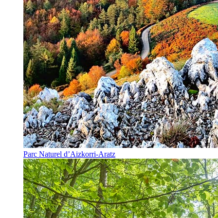
Parc Naturel d’Aizkorri-Aratz