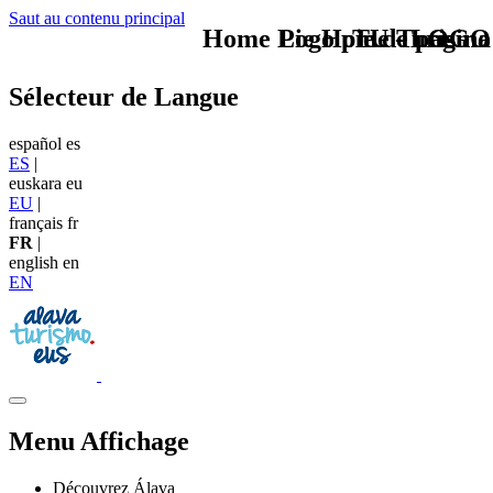
Saut au contenu principal
Home Logo pie de página
Pie Home Turismo
TU - LOGO
Sélecteur de Langue
español
es
ES
|
euskara
eu
EU
|
français
fr
FR
|
english
en
EN
Menu Affichage
Découvrez Álava