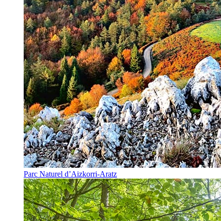
Parc Naturel d’Aizkorri-Aratz