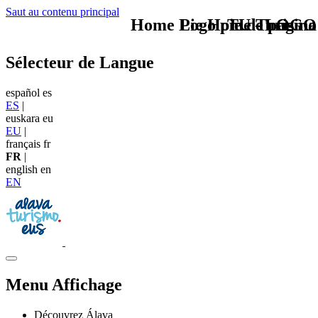
Saut au contenu principal
Home Logo pie de página
Pie Home Turismo
TU - LOGO
Sélecteur de Langue
español
es
ES
|
euskara
eu
EU
|
français
fr
FR
|
english
en
EN
Menu Affichage
Découvrez Álava