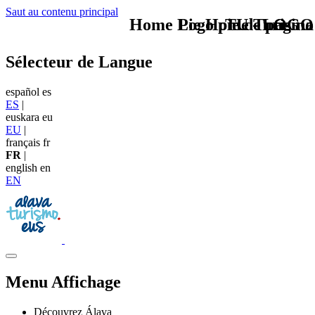
Saut au contenu principal
Home Logo pie de página
Pie Home Turismo
TU - LOGO
Sélecteur de Langue
español
es
ES
|
euskara
eu
EU
|
français
fr
FR
|
english
en
EN
Menu Affichage
Découvrez Álava