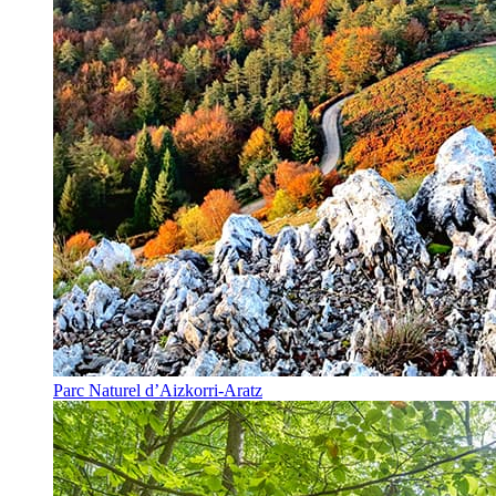
Parc Naturel d’Aizkorri-Aratz