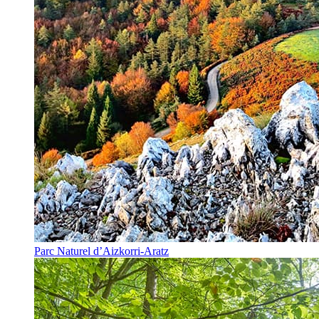
Parc Naturel d’Aizkorri-Aratz