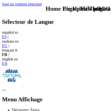
Saut au contenu principal
Home Logo pie de página
Pie Home Turismo
TU - LOGO
Sélecteur de Langue
español
es
ES
|
euskara
eu
EU
|
français
fr
FR
|
english
en
EN
Menu Affichage
Découvrez Álava