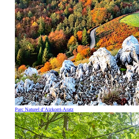
Parc Naturel d’Aizkorri-Aratz