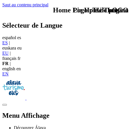
Saut au contenu principal
Home Logo pie de página
Pie Home Turismo
TU - LOGO
Sélecteur de Langue
español
es
ES
|
euskara
eu
EU
|
français
fr
FR
|
english
en
EN
Menu Affichage
Découvrez Álava