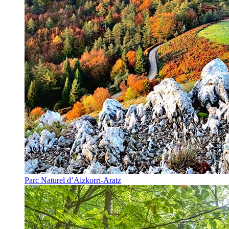
Parc Naturel d’Aizkorri-Aratz