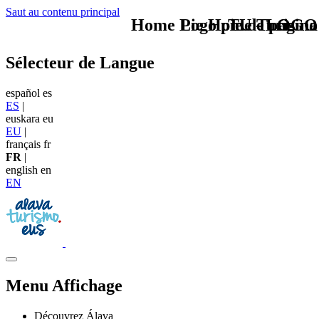
Saut au contenu principal
Home Logo pie de página
Pie Home Turismo
TU - LOGO
Sélecteur de Langue
español
es
ES
|
euskara
eu
EU
|
français
fr
FR
|
english
en
EN
Menu Affichage
Découvrez Álava