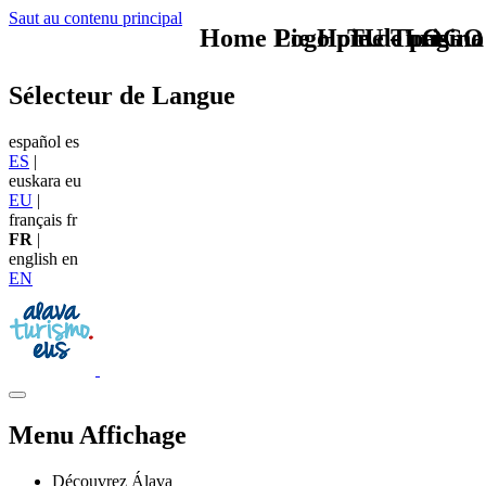
Saut au contenu principal
Home Logo pie de página
Pie Home Turismo
TU - LOGO
Sélecteur de Langue
español
es
ES
|
euskara
eu
EU
|
français
fr
FR
|
english
en
EN
Menu Affichage
Découvrez Álava