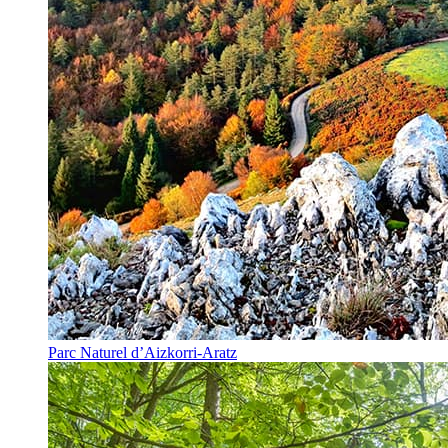
Parc Naturel d’Aizkorri-Aratz