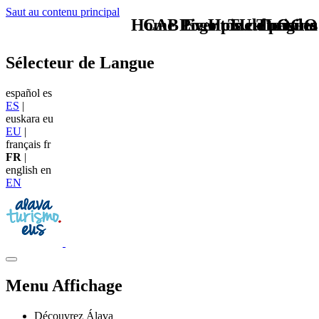
Saut au contenu principal
Home Logo pie de página
CAB Eventos culturales
Pie Home Turismo
TU - LOGO
Sélecteur de Langue
español
es
ES
|
euskara
eu
EU
|
français
fr
FR
|
english
en
EN
Menu Affichage
Découvrez Álava