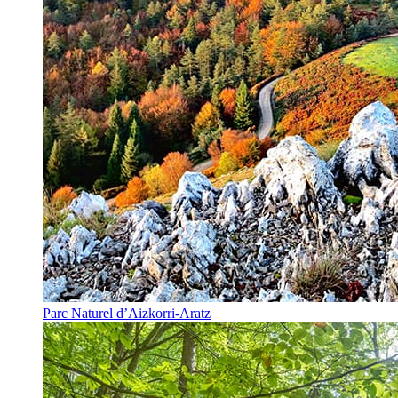
Parc Naturel d’Aizkorri-Aratz