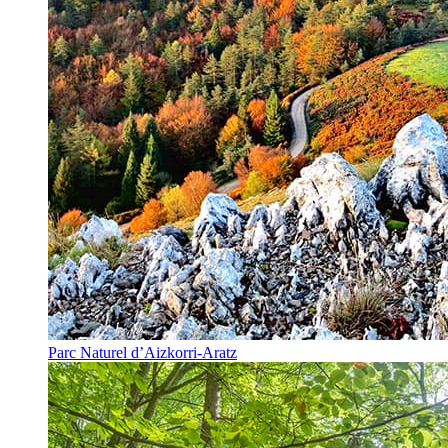
Parc Naturel d’Aizkorri-Aratz