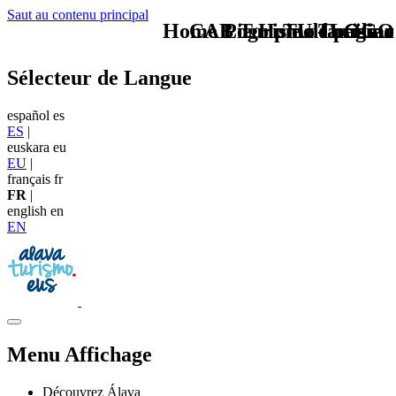
Saut au contenu principal
Home Logo pie de página
CAB Turismo familiar
Pie Home Turismo
TU - LOGO
Sélecteur de Langue
español
es
ES
|
euskara
eu
EU
|
français
fr
FR
|
english
en
EN
Menu Affichage
Découvrez Álava