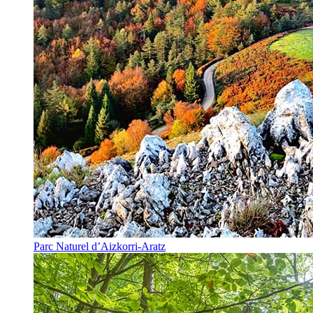
Parc Naturel d’Aizkorri-Aratz