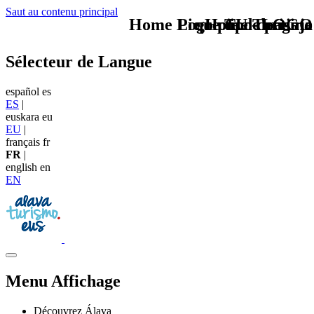
Saut au contenu principal
Home Logo pie de página
Pie Home Turismo
que tipo de viaje
TU - LOGO
Sélecteur de Langue
español
es
ES
|
euskara
eu
EU
|
français
fr
FR
|
english
en
EN
Menu Affichage
Découvrez Álava