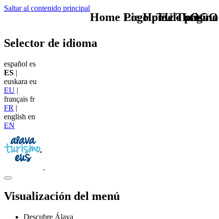
Saltar al contenido principal
Home Logo pie de página
Pie Home Turismo
TU - LOGO
Selector de idioma
español
es
ES
|
euskara
eu
EU
|
français
fr
FR
|
english
en
EN
Visualización del menú
Descubre Álava