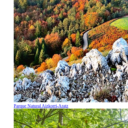
Parque Natural Aizkorri-Aratz