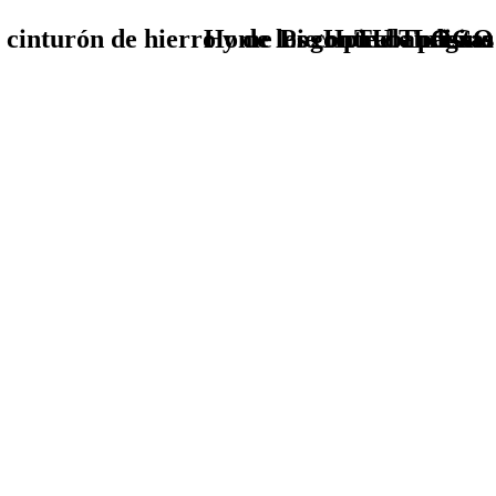
 cinturón de hierro y de los contrabandistas
Home Logo pie de página
Pie Home Turismo
TU - LOGO