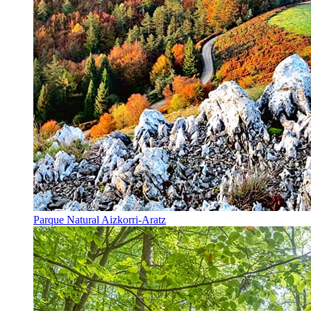
Parque Natural Aizkorri-Aratz