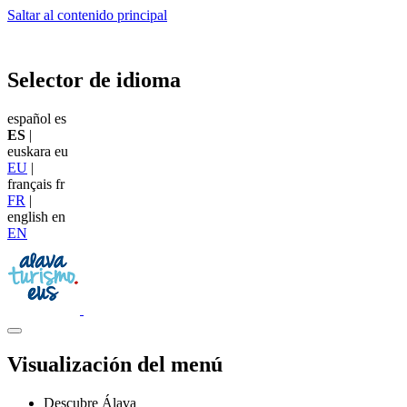
Saltar al contenido principal
Selector de idioma
español
es
ES
|
euskara
eu
EU
|
français
fr
FR
|
english
en
EN
Visualización del menú
Descubre Álava