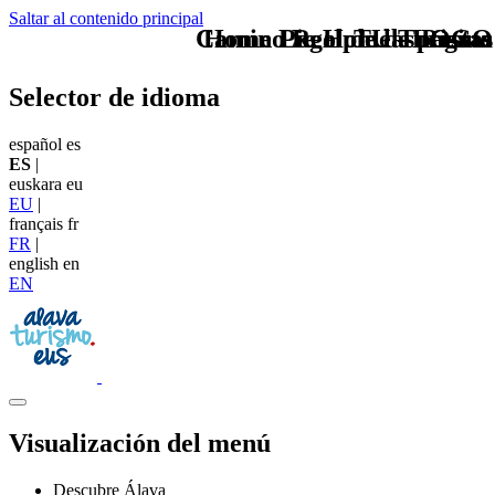
Saltar al contenido principal
Camino Real de las Postas
Home Logo pie de página
Pie Home Turismo
TU - LOGO
Selector de idioma
español
es
ES
|
euskara
eu
EU
|
français
fr
FR
|
english
en
EN
Visualización del menú
Descubre Álava